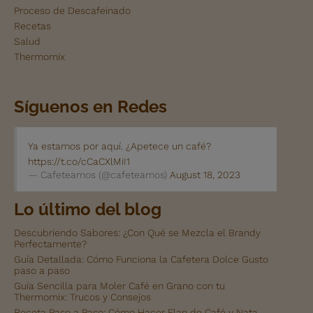
Proceso de Descafeinado
Recetas
Salud
Thermomix
Síguenos en Redes
Ya estamos por aquí. ¿Apetece un café?
https://t.co/cCaCXlMiI1
— Cafeteamos (@cafeteamos)
August 18, 2023
Lo último del blog
Descubriendo Sabores: ¿Con Qué se Mezcla el Brandy
Perfectamente?
Guía Detallada: Cómo Funciona la Cafetera Dolce Gusto
paso a paso
Guía Sencilla para Moler Café en Grano con tu
Thermomix: Trucos y Consejos
Receta Paso a Paso: Cómo Hacer Flan de Café y Nata