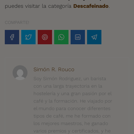
puedes visitar la categoría
Descafeinado
.
COMPARTE!
Simón R. Rouco
Soy Simón Rodriguez, un barista
con una larga trayectoria en la
hostelería y una gran pasión por el
café y la formación. He viajado por
el mundo para conocer diferentes
tipos de café, me he formado con
los mejores maestros, he ganado
varios premios y certificados, y he