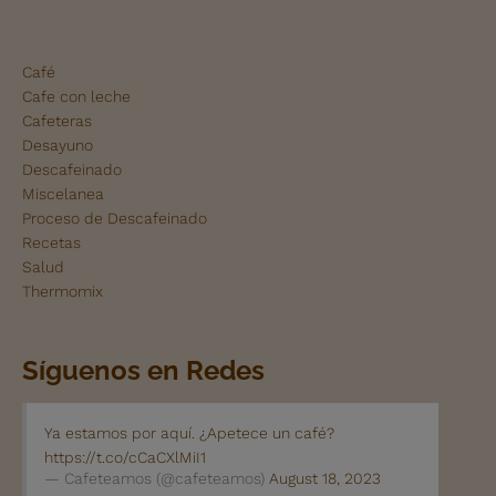
Café
Cafe con leche
Cafeteras
Desayuno
Descafeinado
Miscelanea
Proceso de Descafeinado
Recetas
Salud
Thermomix
Síguenos en Redes
Ya estamos por aquí. ¿Apetece un café?
https://t.co/cCaCXlMiI1
— Cafeteamos (@cafeteamos)
August 18, 2023