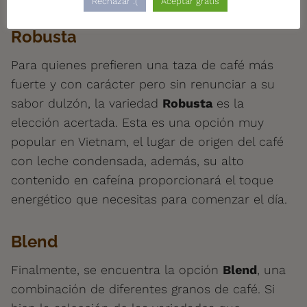
Rechazar :(
Aceptar gratis
Robusta
Para quienes prefieren una taza de café más
fuerte y con carácter pero sin renunciar a su
sabor dulzón, la variedad
Robusta
es la
elección acertada. Esta es una opción muy
popular en Vietnam, el lugar de origen del café
con leche condensada, además, su alto
contenido en cafeína proporcionará el toque
energético que necesitas para comenzar el día.
Blend
Finalmente, se encuentra la opción
Blend
, una
combinación de diferentes granos de café. Si