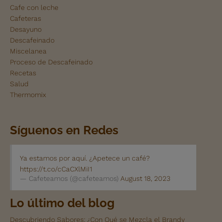
Cafe con leche
Cafeteras
Desayuno
Descafeinado
Miscelanea
Proceso de Descafeinado
Recetas
Salud
Thermomix
Síguenos en Redes
Ya estamos por aquí. ¿Apetece un café?
https://t.co/cCaCXlMiI1
— Cafeteamos (@cafeteamos)
August 18, 2023
Lo último del blog
Descubriendo Sabores: ¿Con Qué se Mezcla el Brandy