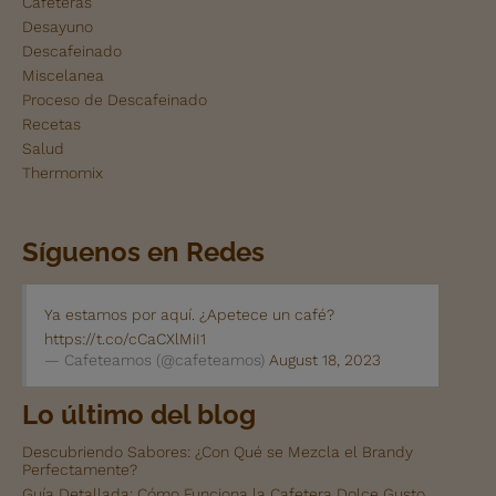
Cafeteras
Desayuno
Descafeinado
Miscelanea
Proceso de Descafeinado
Recetas
Salud
Thermomix
Síguenos en Redes
Ya estamos por aquí. ¿Apetece un café?
https://t.co/cCaCXlMiI1
— Cafeteamos (@cafeteamos)
August 18, 2023
Lo último del blog
Descubriendo Sabores: ¿Con Qué se Mezcla el Brandy
Perfectamente?
Guía Detallada: Cómo Funciona la Cafetera Dolce Gusto